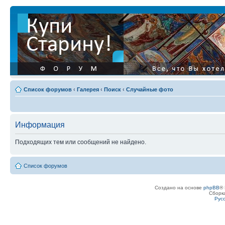
Список форумов
‹
Галерея
‹
Поиск
‹
Случайные фото
Информация
Подходящих тем или сообщений не найдено.
Список форумов
Создано на основе
phpBB
® 
Сборк
Рус