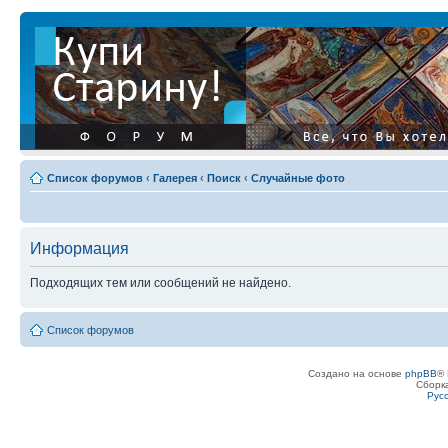
Список форумов
‹
Галерея
‹
Поиск
‹
Случайные фото
Информация
Подходящих тем или сообщений не найдено.
Список форумов
Создано на основе
phpBB
® 
Сборк
Рус