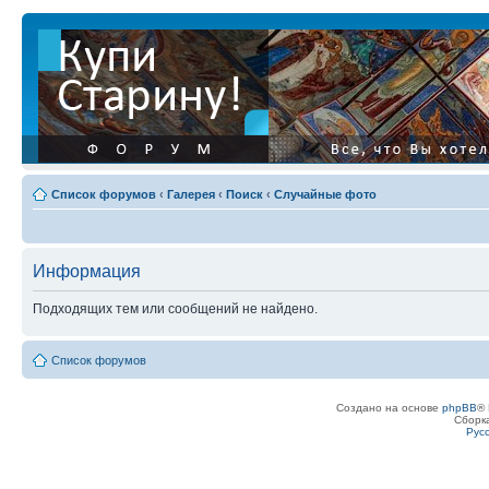
Список форумов
‹
Галерея
‹
Поиск
‹
Случайные фото
Информация
Подходящих тем или сообщений не найдено.
Список форумов
Создано на основе
phpBB
® 
Сборк
Рус