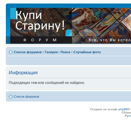
Список форумов
‹
Галерея
‹
Поиск
‹
Случайные фото
Информация
Подходящих тем или сообщений не найдено.
Список форумов
Создано на основе
phpBB
® 
Сборк
Рус