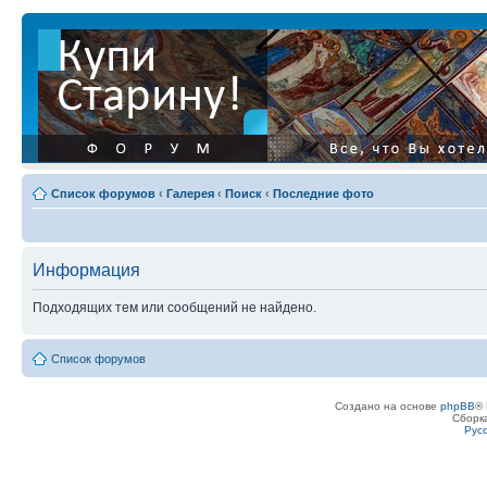
Список форумов
‹
Галерея
‹
Поиск
‹
Последние фото
Информация
Подходящих тем или сообщений не найдено.
Список форумов
Создано на основе
phpBB
® 
Сборк
Рус