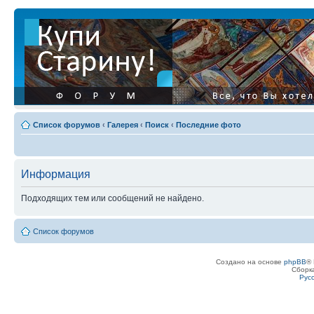
Список форумов
‹
Галерея
‹
Поиск
‹
Последние фото
Информация
Подходящих тем или сообщений не найдено.
Список форумов
Создано на основе
phpBB
® 
Сборк
Рус