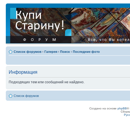
Список форумов
‹
Галерея
‹
Поиск
‹
Последние фото
Информация
Подходящих тем или сообщений не найдено.
Список форумов
Создано на основе
phpBB
® 
Сборк
Рус