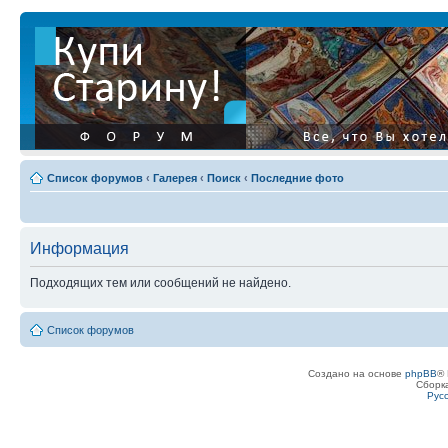
Список форумов
‹
Галерея
‹
Поиск
‹
Последние фото
Информация
Подходящих тем или сообщений не найдено.
Список форумов
Создано на основе
phpBB
® 
Сборк
Рус