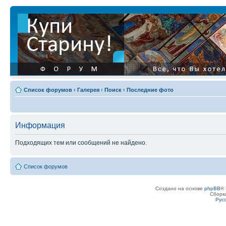
Список форумов
‹
Галерея
‹
Поиск
‹
Последние фото
Информация
Подходящих тем или сообщений не найдено.
Список форумов
Создано на основе
phpBB
® 
Сборк
Рус