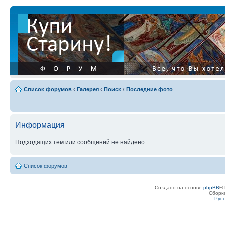
Список форумов
‹
Галерея
‹
Поиск
‹
Последние фото
Информация
Подходящих тем или сообщений не найдено.
Список форумов
Создано на основе
phpBB
® 
Сборк
Рус