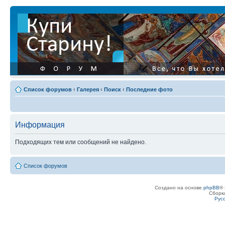
Список форумов
‹
Галерея
‹
Поиск
‹
Последние фото
Информация
Подходящих тем или сообщений не найдено.
Список форумов
Создано на основе
phpBB
® 
Сборк
Рус