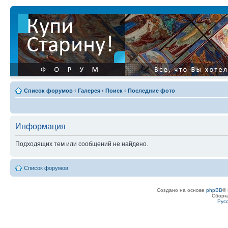
Список форумов
‹
Галерея
‹
Поиск
‹
Последние фото
Информация
Подходящих тем или сообщений не найдено.
Список форумов
Создано на основе
phpBB
® 
Сборк
Рус