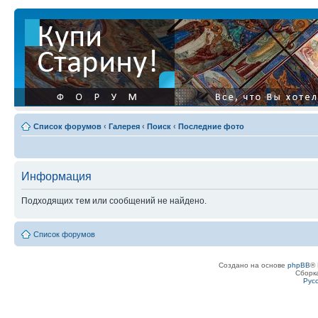
Список форумов
‹
Галерея
‹
Поиск
‹
Последние фото
Информация
Подходящих тем или сообщений не найдено.
Список форумов
Создано на основе
phpBB
® 
Сборк
Рус