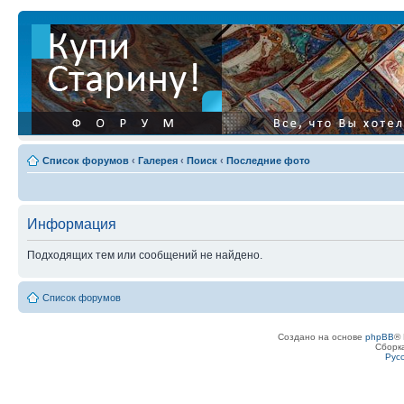
Список форумов
‹
Галерея
‹
Поиск
‹
Последние фото
Информация
Подходящих тем или сообщений не найдено.
Список форумов
Создано на основе
phpBB
® 
Сборк
Рус