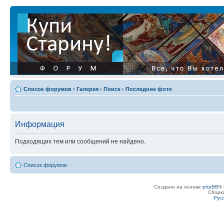
Список форумов
‹
Галерея
‹
Поиск
‹
Последние фото
Информация
Подходящих тем или сообщений не найдено.
Список форумов
Создано на основе
phpBB
® 
Сборк
Рус