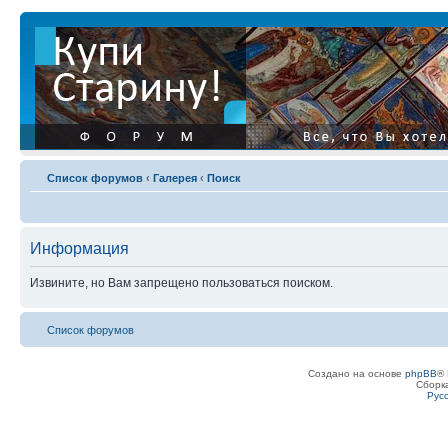
Список форумов
‹
Галерея
‹
Поиск
Информация
Извините, но Вам запрещено пользоваться поиском.
Список форумов
Создано на основе
phpBB
® 
Сборк
Рус