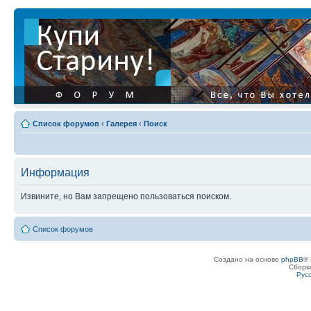
Список форумов
‹
Галерея
‹
Поиск
Информация
Извините, но Вам запрещено пользоваться поиском.
Список форумов
Создано на основе
phpBB
® 
Сборк
Рус