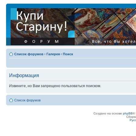
Список форумов
‹
Галерея
‹
Поиск
Информация
Извините, но Вам запрещено пользоваться поиском.
Список форумов
Создано на основе
phpBB
® 
Сборк
Рус