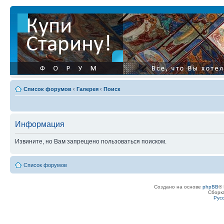
Список форумов
‹
Галерея
‹
Поиск
Информация
Извините, но Вам запрещено пользоваться поиском.
Список форумов
Создано на основе
phpBB
® 
Сборк
Рус