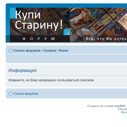
Список форумов
‹
Галерея
‹
Поиск
Информация
Извините, но Вам запрещено пользоваться поиском.
Список форумов
Создано на основе
phpBB
® 
Сборк
Рус