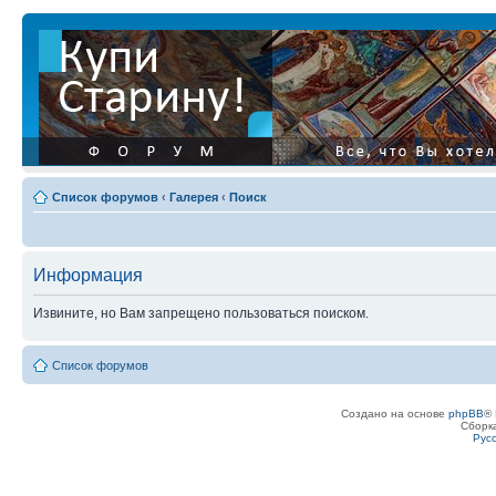
Список форумов
‹
Галерея
‹
Поиск
Информация
Извините, но Вам запрещено пользоваться поиском.
Список форумов
Создано на основе
phpBB
® 
Сборк
Рус