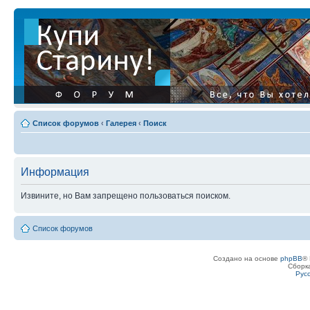
Список форумов
‹
Галерея
‹
Поиск
Информация
Извините, но Вам запрещено пользоваться поиском.
Список форумов
Создано на основе
phpBB
® 
Сборк
Рус