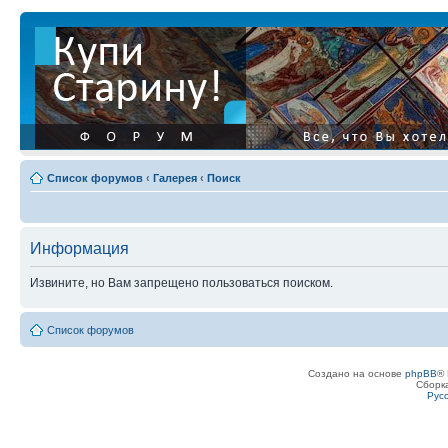
Список форумов
‹
Галерея
‹
Поиск
Информация
Извините, но Вам запрещено пользоваться поиском.
Список форумов
Создано на основе
phpBB
® 
Сборк
Рус