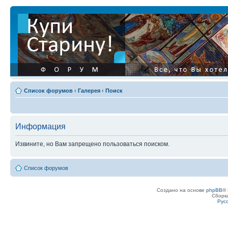
Список форумов
‹
Галерея
‹
Поиск
Информация
Извините, но Вам запрещено пользоваться поиском.
Список форумов
Создано на основе
phpBB
® 
Сборк
Рус