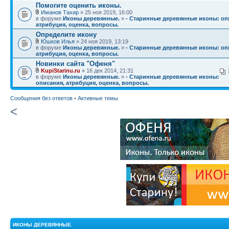
Помогите оценить иконы.
Иманов Тахир
» 25 ноя 2019, 16:00
в форуме
Иконы деревянные.
»
- Старинные деревянные иконы: оп
атрибуция, оценка, вопросы.
Определите икону
Юшков Илья
» 24 ноя 2019, 13:19
в форуме
Иконы деревянные.
»
- Старинные деревянные иконы: оп
атрибуция, оценка, вопросы.
Новинки сайта "Офеня"
KupiStarinu.ru
» 16 дек 2014, 21:31
в форуме
Иконы деревянные.
»
- Старинные деревянные иконы:
описания, атрибуция, оценка, вопросы.
Сообщения без ответов
•
Активные темы
<
ИКОНЫ ДЕРЕВЯННЫЕ.