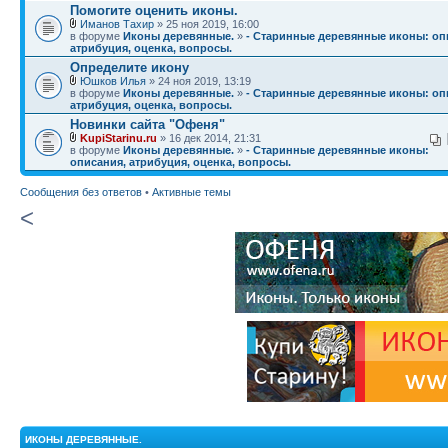
Помогите оценить иконы.
Иманов Тахир
» 25 ноя 2019, 16:00
в форуме
Иконы деревянные.
»
- Старинные деревянные иконы: оп
атрибуция, оценка, вопросы.
Определите икону
Юшков Илья
» 24 ноя 2019, 13:19
в форуме
Иконы деревянные.
»
- Старинные деревянные иконы: оп
атрибуция, оценка, вопросы.
Новинки сайта "Офеня"
KupiStarinu.ru
» 16 дек 2014, 21:31
в форуме
Иконы деревянные.
»
- Старинные деревянные иконы:
описания, атрибуция, оценка, вопросы.
Сообщения без ответов
•
Активные темы
<
ИКОНЫ ДЕРЕВЯННЫЕ.