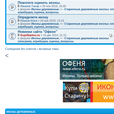
Помогите оценить иконы.
Иманов Тахир
» 25 ноя 2019, 16:00
в форуме
Иконы деревянные.
»
- Старинные деревянные иконы: оп
атрибуция, оценка, вопросы.
Определите икону
Юшков Илья
» 24 ноя 2019, 13:19
в форуме
Иконы деревянные.
»
- Старинные деревянные иконы: оп
атрибуция, оценка, вопросы.
Новинки сайта "Офеня"
KupiStarinu.ru
» 16 дек 2014, 21:31
в форуме
Иконы деревянные.
»
- Старинные деревянные иконы:
описания, атрибуция, оценка, вопросы.
Сообщения без ответов
•
Активные темы
<
ИКОНЫ ДЕРЕВЯННЫЕ.