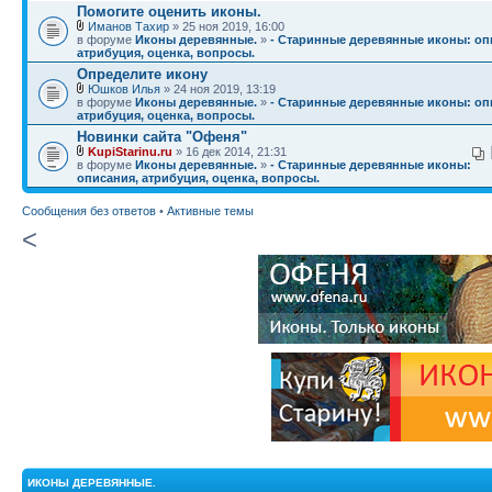
Помогите оценить иконы.
Иманов Тахир
» 25 ноя 2019, 16:00
в форуме
Иконы деревянные.
»
- Старинные деревянные иконы: оп
атрибуция, оценка, вопросы.
Определите икону
Юшков Илья
» 24 ноя 2019, 13:19
в форуме
Иконы деревянные.
»
- Старинные деревянные иконы: оп
атрибуция, оценка, вопросы.
Новинки сайта "Офеня"
KupiStarinu.ru
» 16 дек 2014, 21:31
в форуме
Иконы деревянные.
»
- Старинные деревянные иконы:
описания, атрибуция, оценка, вопросы.
Сообщения без ответов
•
Активные темы
<
ИКОНЫ ДЕРЕВЯННЫЕ.