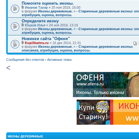
Помогите оценить иконы.
Иманов Тахир
» 25 ноя 2019, 16:00
в форуме
Иконы деревянные.
»
- Старинные деревянные иконы: оп
атрибуция, оценка, вопросы.
Определите икону
Юшков Илья
» 24 ноя 2019, 13:19
в форуме
Иконы деревянные.
»
- Старинные деревянные иконы: оп
атрибуция, оценка, вопросы.
Новинки сайта "Офеня"
KupiStarinu.ru
» 16 дек 2014, 21:31
в форуме
Иконы деревянные.
»
- Старинные деревянные иконы:
описания, атрибуция, оценка, вопросы.
Сообщения без ответов
•
Активные темы
<
ИКОНЫ ДЕРЕВЯННЫЕ.