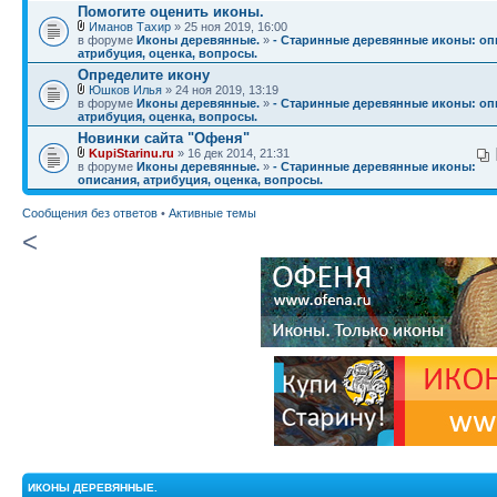
Помогите оценить иконы.
Иманов Тахир
» 25 ноя 2019, 16:00
в форуме
Иконы деревянные.
»
- Старинные деревянные иконы: оп
атрибуция, оценка, вопросы.
Определите икону
Юшков Илья
» 24 ноя 2019, 13:19
в форуме
Иконы деревянные.
»
- Старинные деревянные иконы: оп
атрибуция, оценка, вопросы.
Новинки сайта "Офеня"
KupiStarinu.ru
» 16 дек 2014, 21:31
в форуме
Иконы деревянные.
»
- Старинные деревянные иконы:
описания, атрибуция, оценка, вопросы.
Сообщения без ответов
•
Активные темы
<
ИКОНЫ ДЕРЕВЯННЫЕ.