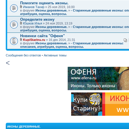
Помогите оценить иконы.
Иманов Тахир
» 25 ноя 2019, 16:00
в форуме
Иконы деревянные.
»
- Старинные деревянные иконы: оп
атрибуция, оценка, вопросы.
Определите икону
Юшков Илья
» 24 ноя 2019, 13:19
в форуме
Иконы деревянные.
»
- Старинные деревянные иконы: оп
атрибуция, оценка, вопросы.
Новинки сайта "Офеня"
KupiStarinu.ru
» 16 дек 2014, 21:31
в форуме
Иконы деревянные.
»
- Старинные деревянные иконы:
описания, атрибуция, оценка, вопросы.
Сообщения без ответов
•
Активные темы
<
ИКОНЫ ДЕРЕВЯННЫЕ.