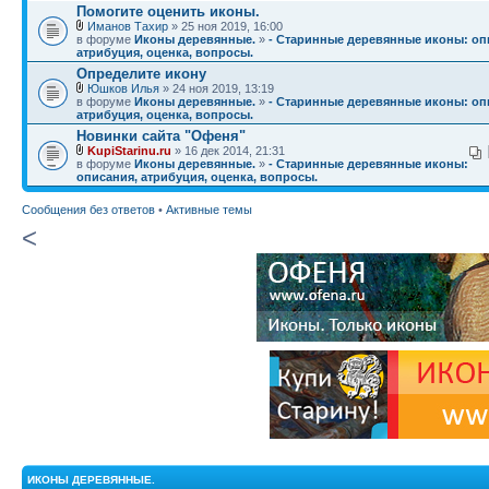
Помогите оценить иконы.
Иманов Тахир
» 25 ноя 2019, 16:00
в форуме
Иконы деревянные.
»
- Старинные деревянные иконы: оп
атрибуция, оценка, вопросы.
Определите икону
Юшков Илья
» 24 ноя 2019, 13:19
в форуме
Иконы деревянные.
»
- Старинные деревянные иконы: оп
атрибуция, оценка, вопросы.
Новинки сайта "Офеня"
KupiStarinu.ru
» 16 дек 2014, 21:31
в форуме
Иконы деревянные.
»
- Старинные деревянные иконы:
описания, атрибуция, оценка, вопросы.
Сообщения без ответов
•
Активные темы
<
ИКОНЫ ДЕРЕВЯННЫЕ.