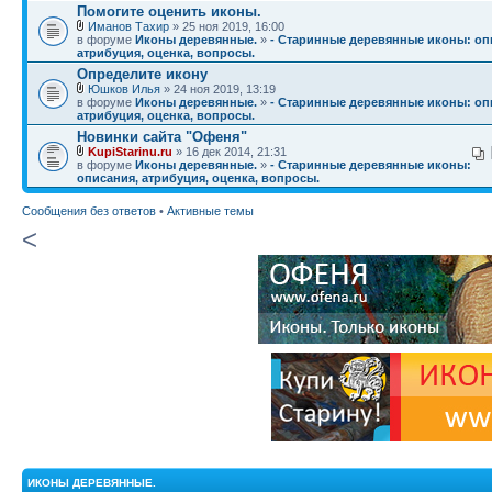
Помогите оценить иконы.
Иманов Тахир
» 25 ноя 2019, 16:00
в форуме
Иконы деревянные.
»
- Старинные деревянные иконы: оп
атрибуция, оценка, вопросы.
Определите икону
Юшков Илья
» 24 ноя 2019, 13:19
в форуме
Иконы деревянные.
»
- Старинные деревянные иконы: оп
атрибуция, оценка, вопросы.
Новинки сайта "Офеня"
KupiStarinu.ru
» 16 дек 2014, 21:31
в форуме
Иконы деревянные.
»
- Старинные деревянные иконы:
описания, атрибуция, оценка, вопросы.
Сообщения без ответов
•
Активные темы
<
ИКОНЫ ДЕРЕВЯННЫЕ.