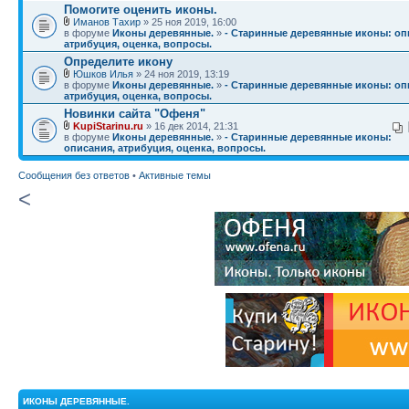
Помогите оценить иконы.
Иманов Тахир
» 25 ноя 2019, 16:00
в форуме
Иконы деревянные.
»
- Старинные деревянные иконы: оп
атрибуция, оценка, вопросы.
Определите икону
Юшков Илья
» 24 ноя 2019, 13:19
в форуме
Иконы деревянные.
»
- Старинные деревянные иконы: оп
атрибуция, оценка, вопросы.
Новинки сайта "Офеня"
KupiStarinu.ru
» 16 дек 2014, 21:31
в форуме
Иконы деревянные.
»
- Старинные деревянные иконы:
описания, атрибуция, оценка, вопросы.
Сообщения без ответов
•
Активные темы
<
ИКОНЫ ДЕРЕВЯННЫЕ.