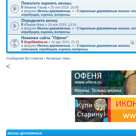
Помогите оценить иконы.
Иманов Тахир
» 25 ноя 2019, 16:00
в форуме
Иконы деревянные.
»
- Старинные деревянные иконы: оп
атрибуция, оценка, вопросы.
Определите икону
Юшков Илья
» 24 ноя 2019, 13:19
в форуме
Иконы деревянные.
»
- Старинные деревянные иконы: оп
атрибуция, оценка, вопросы.
Новинки сайта "Офеня"
KupiStarinu.ru
» 16 дек 2014, 21:31
в форуме
Иконы деревянные.
»
- Старинные деревянные иконы:
описания, атрибуция, оценка, вопросы.
Сообщения без ответов
•
Активные темы
<
ИКОНЫ ДЕРЕВЯННЫЕ.