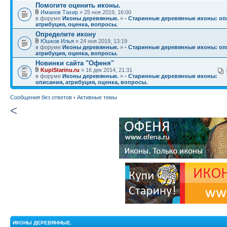
Помогите оценить иконы.
Иманов Тахир
» 25 ноя 2019, 16:00
в форуме
Иконы деревянные.
»
- Старинные деревянные иконы: оп
атрибуция, оценка, вопросы.
Определите икону
Юшков Илья
» 24 ноя 2019, 13:19
в форуме
Иконы деревянные.
»
- Старинные деревянные иконы: оп
атрибуция, оценка, вопросы.
Новинки сайта "Офеня"
KupiStarinu.ru
» 16 дек 2014, 21:31
в форуме
Иконы деревянные.
»
- Старинные деревянные иконы:
описания, атрибуция, оценка, вопросы.
Сообщения без ответов
•
Активные темы
<
ИКОНЫ ДЕРЕВЯННЫЕ.