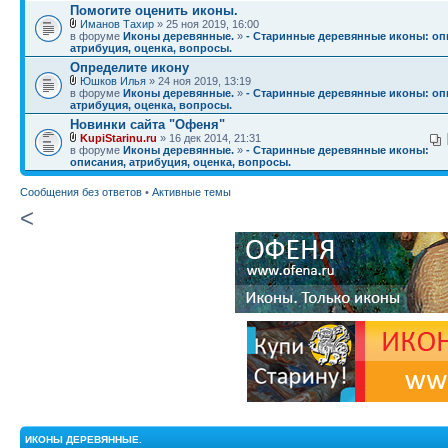
Помогите оценить иконы.
Иманов Тахир
» 25 ноя 2019, 16:00
в форуме
Иконы деревянные.
»
- Старинные деревянные иконы: оп
атрибуция, оценка, вопросы.
Определите икону
Юшков Илья
» 24 ноя 2019, 13:19
в форуме
Иконы деревянные.
»
- Старинные деревянные иконы: оп
атрибуция, оценка, вопросы.
Новинки сайта "Офеня"
KupiStarinu.ru
» 16 дек 2014, 21:31
в форуме
Иконы деревянные.
»
- Старинные деревянные иконы:
описания, атрибуция, оценка, вопросы.
Сообщения без ответов
•
Активные темы
<
ИКОНЫ ДЕРЕВЯННЫЕ.