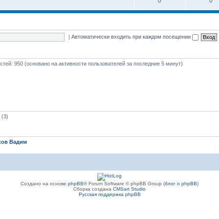
0
0
|
Автоматически входить при каждом посещении
гостей: 950 (основано на активности пользователей за последние 5 минут)
(3)
ков Вадим
Создано на основе
phpBB
® Forum Software © phpBB Group (
блог о phpBB
)
Сборка создана
CMSart Studio
Русская поддержка phpBB