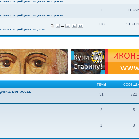
сания, атрибуция, оценка, вопросы.
1
11074
сания, атрибуция, оценка, вопросы.
110
51081
...
1
10
11
12
сания, атрибуция, оценка,
ТЕМЫ
СООБЩЕ
ценка, вопросы.
31
722
2
5
2
8