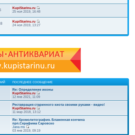
KupiStarinu.ru
5
25 ноя 2019, 16:48
KupiStarinu.ru
28
24 ноя 2019, 13:27
НИЙ
ПОСЛЕДНЕЕ СООБЩЕНИЕ
Re: Определение иконы
KupiStarinu.ru
12 янв 2021, 11:09
Реставрация старинного киота своими руками - видео!
KupiStarinu.ru
11 мар 2018, 13:12
Re: Хромолитография. Блаженная кончина
прп.Серафима Саровско
Jana ms
03 янв 2019, 09:19