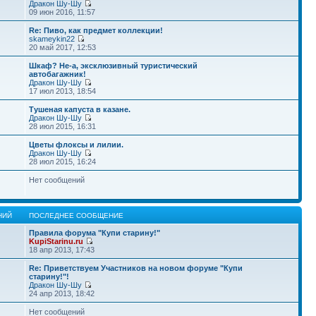
Дракон Шу-Шу
09 июн 2016, 11:57
Re: Пиво, как предмет коллекции!
skameykin22
20 май 2017, 12:53
Шкаф? Не-а, эксклюзивный туристический
автобагажник!
Дракон Шу-Шу
17 июл 2013, 18:54
Тушеная капуста в казане.
Дракон Шу-Шу
28 июл 2015, 16:31
Цветы флоксы и лилии.
Дракон Шу-Шу
28 июл 2015, 16:24
Нет сообщений
НИЙ
ПОСЛЕДНЕЕ СООБЩЕНИЕ
Правила форума "Купи старину!"
KupiStarinu.ru
18 апр 2013, 17:43
Re: Приветствуем Участников на новом форуме "Купи
старину!"!
Дракон Шу-Шу
24 апр 2013, 18:42
Нет сообщений