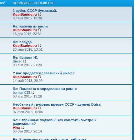
НИЙ
ПОСЛЕДНЕЕ СООБЩЕНИЕ
1 рубль СССР бумажный.
KupiStarinu.ru
03 янв 2016, 19:38
Re: ампула из земли
KupiStarinu.ru
16 дек 2016, 22:34
Re: посуда
KupiStarinu.ru
20 мар 2016, 13:51
Re: Флакон Н1
Sever
08 янв 2016, 21:20
У вас продается славянский шкаф?
KupiStarinu.ru
14 май 2013, 20:09
Re: Помогите с определением ремня
borman033
03 апр 2015, 13:28
Необычный грузовик времен СССР - думпер Dutra!
KupiStarinu.ru
07 фев 2018, 16:06
Re: Старинные подковы: как очистить быстро и
радикально?
Alex
06 сен 2013, 20:14
Re: Коллекция страховых досок, табличек.