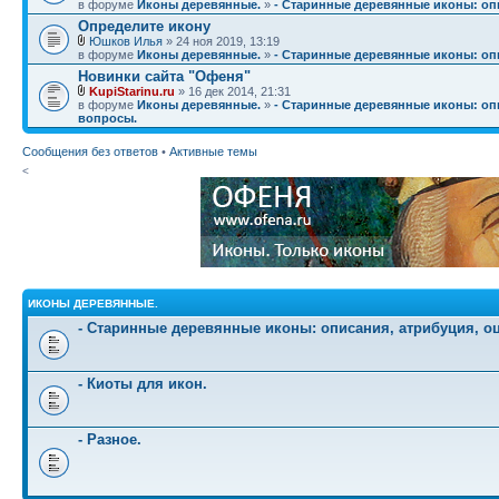
в форуме
Иконы деревянные.
»
- Старинные деревянные иконы: опи
Определите икону
Юшков Илья
» 24 ноя 2019, 13:19
в форуме
Иконы деревянные.
»
- Старинные деревянные иконы: опи
Новинки сайта "Офеня"
KupiStarinu.ru
» 16 дек 2014, 21:31
в форуме
Иконы деревянные.
»
- Старинные деревянные иконы: опи
вопросы.
Сообщения без ответов
•
Активные темы
<
ИКОНЫ ДЕРЕВЯННЫЕ.
- Старинные деревянные иконы: описания, атрибуция, о
- Киоты для икон.
- Разное.