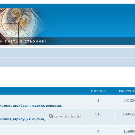
ОТВЕТОВ
ПРОСМОТ
1
20132
сания, атрибуция, оценка, вопросы.
513
18953
...
1
50
51
52
сания, атрибуция, оценка,
4
15980