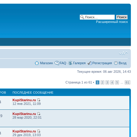
Расширенный поиск
Магазин
FAQ
Галерея
Регистрация
Вход
Текущее время: 06 авг 2026, 14:43
Страница
1
из
61
•
...
1
2
3
4
5
61
РОВ
ПОСЛЕДНЕЕ СООБЩЕНИЕ
KupiStarinu.ru
4
12 янв 2021, 11:09
KupiStarinu.ru
29
28 мар 2020, 22:01
KupiStarinu.ru
4
29 дек 2019, 13:03