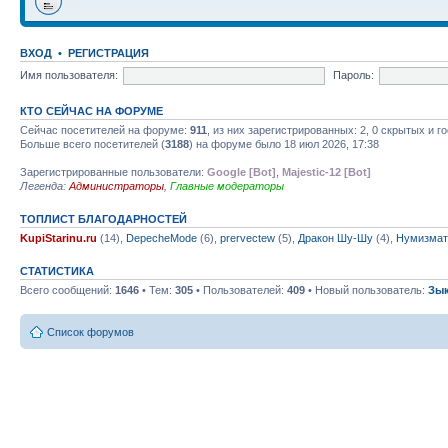
ВХОД
•
РЕГИСТРАЦИЯ
Имя пользователя:
Пароль:
КТО СЕЙЧАС НА ФОРУМЕ
Сейчас посетителей на форуме:
911
, из них зарегистрированных: 2, 0 скрытых и г
Больше всего посетителей (
3188
) на форуме было 18 июл 2026, 17:38
Зарегистрированные пользователи:
Google [Bot]
,
Majestic-12 [Bot]
Легенда:
Администраторы
,
Главные модераторы
ТОПЛИСТ БЛАГОДАРНОСТЕЙ
KupiStarinu.ru
(14),
DepecheMode
(6),
prervectew
(5),
Дракон Шу-Шу
(4),
Нумизмат
СТАТИСТИКА
Всего сообщений:
1646
• Тем:
305
• Пользователей:
409
• Новый пользователь:
Зы
Список форумов