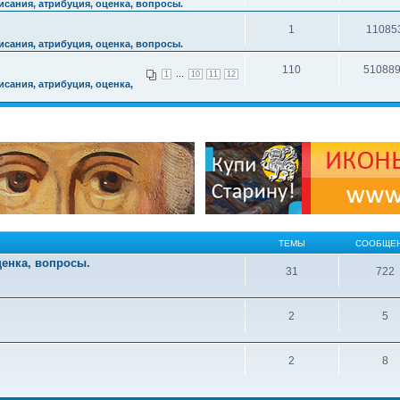
сания, атрибуция, оценка, вопросы.
1
11085
сания, атрибуция, оценка, вопросы.
110
51088
...
1
10
11
12
сания, атрибуция, оценка,
ТЕМЫ
СООБЩЕ
ценка, вопросы.
31
722
2
5
2
8