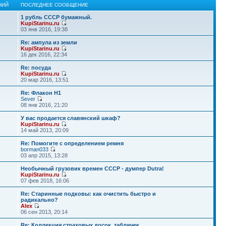
НИЙ
ПОСЛЕДНЕЕ СООБЩЕНИЕ
1 рубль СССР бумажный.
KupiStarinu.ru
03 янв 2016, 19:38
Re: ампула из земли
KupiStarinu.ru
16 дек 2016, 22:34
Re: посуда
KupiStarinu.ru
20 мар 2016, 13:51
Re: Флакон Н1
Sever
08 янв 2016, 21:20
У вас продается славянский шкаф?
KupiStarinu.ru
14 май 2013, 20:09
Re: Помогите с определением ремня
borman033
03 апр 2015, 13:28
Необычный грузовик времен СССР - думпер Dutra!
KupiStarinu.ru
07 фев 2018, 16:06
Re: Старинные подковы: как очистить быстро и
радикально?
Alex
06 сен 2013, 20:14
Re: Коллекция страховых досок, табличек.