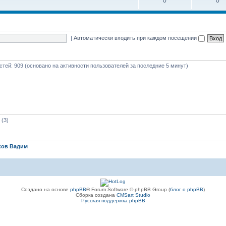
0
0
|
Автоматически входить при каждом посещении
остей: 909 (основано на активности пользователей за последние 5 минут)
(3)
ков Вадим
Создано на основе
phpBB
® Forum Software © phpBB Group (
блог о phpBB
)
Сборка создана
CMSart Studio
Русская поддержка phpBB