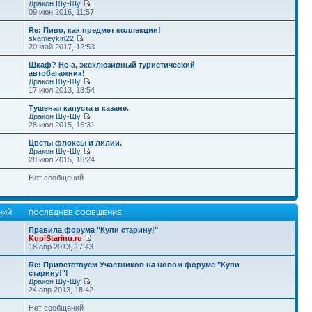
Дракон Шу-Шу
09 июн 2016, 11:57
Re: Пиво, как предмет коллекции!
skameykin22
20 май 2017, 12:53
Шкаф? Не-а, эксклюзивный туристический
автобагажник!
Дракон Шу-Шу
17 июл 2013, 18:54
Тушеная капуста в казане.
Дракон Шу-Шу
28 июл 2015, 16:31
Цветы флоксы и лилии.
Дракон Шу-Шу
28 июл 2015, 16:24
Нет сообщений
НИЙ
ПОСЛЕДНЕЕ СООБЩЕНИЕ
Правила форума "Купи старину!"
KupiStarinu.ru
18 апр 2013, 17:43
Re: Приветствуем Участников на новом форуме "Купи
старину!"!
Дракон Шу-Шу
24 апр 2013, 18:42
Нет сообщений