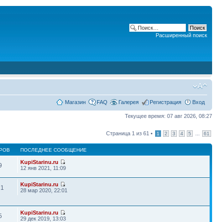
Расширенный поиск
Магазин
FAQ
Галерея
Регистрация
Вход
Текущее время: 07 авг 2026, 08:27
Страница
1
из
61
•
...
1
2
3
4
5
61
РОВ
ПОСЛЕДНЕЕ СООБЩЕНИЕ
KupiStarinu.ru
9
12 янв 2021, 11:09
KupiStarinu.ru
21
28 мар 2020, 22:01
KupiStarinu.ru
5
29 дек 2019, 13:03