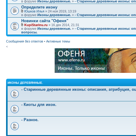
в форуме
Иконы деревянные.
»
- Старинные деревянные иконы: опи
Определите икону
Юшков Илья
» 24 ноя 2019, 13:19
в форуме
Иконы деревянные.
»
- Старинные деревянные иконы: опи
Новинки сайта "Офеня"
KupiStarinu.ru
» 16 дек 2014, 21:31
в форуме
Иконы деревянные.
»
- Старинные деревянные иконы: опи
вопросы.
Сообщения без ответов
•
Активные темы
<
ИКОНЫ ДЕРЕВЯННЫЕ.
- Старинные деревянные иконы: описания, атрибуция, о
- Киоты для икон.
- Разное.