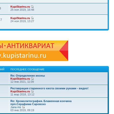
KupiStarinu.ru
3
25 ноя 2019, 16:48
KupiStarinu.ru
97
24 ноя 2019, 13:27
НИЙ
ПОСЛЕДНЕЕ СООБЩЕНИЕ
Re: Определение иконы
KupiStarinu.ru
12 янв 2021, 11:09
Реставрация старинного киота своими руками - видео!
KupiStarinu.ru
11 мар 2018, 13:12
Re: Хромолитография. Блаженная кончина
прп.Серафима Саровско
Jana ms
03 янв 2019, 09:19