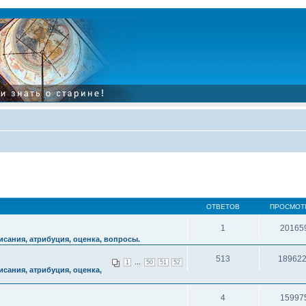
ОТВЕТОВ
ПРОСМОТ
1
20165
сания, атрибуция, оценка, вопросы.
513
18962
...
1
50
51
52
сания, атрибуция, оценка,
4
15997