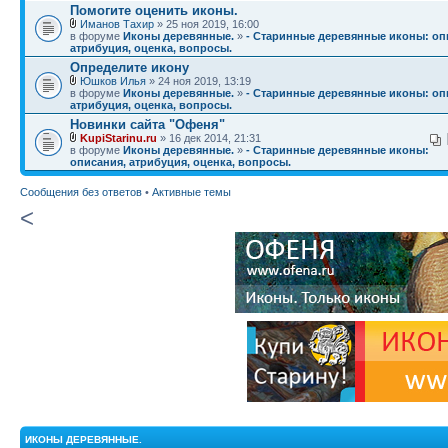
Помогите оценить иконы.
Иманов Тахир
» 25 ноя 2019, 16:00
в форуме
Иконы деревянные.
»
- Старинные деревянные иконы: оп
атрибуция, оценка, вопросы.
Определите икону
Юшков Илья
» 24 ноя 2019, 13:19
в форуме
Иконы деревянные.
»
- Старинные деревянные иконы: оп
атрибуция, оценка, вопросы.
Новинки сайта "Офеня"
KupiStarinu.ru
» 16 дек 2014, 21:31
в форуме
Иконы деревянные.
»
- Старинные деревянные иконы:
описания, атрибуция, оценка, вопросы.
Сообщения без ответов
•
Активные темы
<
ИКОНЫ ДЕРЕВЯННЫЕ.