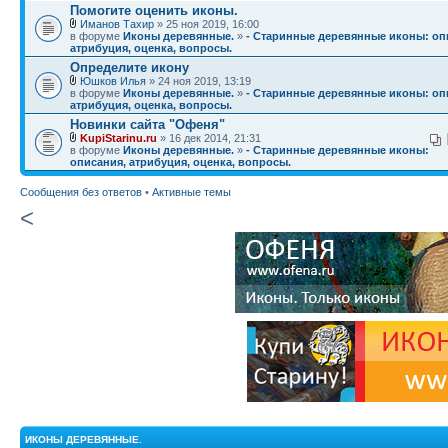
Помогите оценить иконы.
Иманов Тахир
» 25 ноя 2019, 16:00
в форуме
Иконы деревянные.
»
- Старинные деревянные иконы: оп
атрибуция, оценка, вопросы.
Определите икону
Юшков Илья
» 24 ноя 2019, 13:19
в форуме
Иконы деревянные.
»
- Старинные деревянные иконы: оп
атрибуция, оценка, вопросы.
Новинки сайта "Офеня"
KupiStarinu.ru
» 16 дек 2014, 21:31
в форуме
Иконы деревянные.
»
- Старинные деревянные иконы:
описания, атрибуция, оценка, вопросы.
Сообщения без ответов
•
Активные темы
<
ИКОНЫ ДЕРЕВЯННЫЕ.