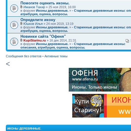
Помогите оценить иконы.
Иманов Тахир
» 25 ноя 2019, 16:00
в форуме
Иконы деревянные.
»
- Старинные деревянные иконы: оп
атрибуция, оценка, вопросы.
Определите икону
Юшков Илья
» 24 ноя 2019, 13:19
в форуме
Иконы деревянные.
»
- Старинные деревянные иконы: оп
атрибуция, оценка, вопросы.
Новинки сайта "Офеня"
KupiStarinu.ru
» 16 дек 2014, 21:31
в форуме
Иконы деревянные.
»
- Старинные деревянные иконы:
описания, атрибуция, оценка, вопросы.
Сообщения без ответов
•
Активные темы
<
ИКОНЫ ДЕРЕВЯННЫЕ.