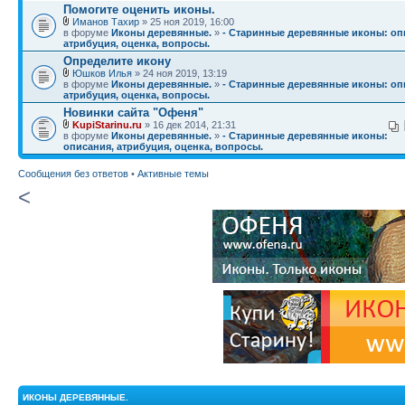
Помогите оценить иконы.
Иманов Тахир
» 25 ноя 2019, 16:00
в форуме
Иконы деревянные.
»
- Старинные деревянные иконы: оп
атрибуция, оценка, вопросы.
Определите икону
Юшков Илья
» 24 ноя 2019, 13:19
в форуме
Иконы деревянные.
»
- Старинные деревянные иконы: оп
атрибуция, оценка, вопросы.
Новинки сайта "Офеня"
KupiStarinu.ru
» 16 дек 2014, 21:31
в форуме
Иконы деревянные.
»
- Старинные деревянные иконы:
описания, атрибуция, оценка, вопросы.
Сообщения без ответов
•
Активные темы
<
ИКОНЫ ДЕРЕВЯННЫЕ.