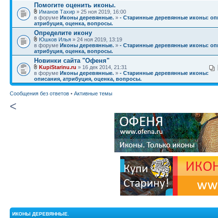
Помогите оценить иконы.
Иманов Тахир
» 25 ноя 2019, 16:00
в форуме
Иконы деревянные.
»
- Старинные деревянные иконы: оп
атрибуция, оценка, вопросы.
Определите икону
Юшков Илья
» 24 ноя 2019, 13:19
в форуме
Иконы деревянные.
»
- Старинные деревянные иконы: оп
атрибуция, оценка, вопросы.
Новинки сайта "Офеня"
KupiStarinu.ru
» 16 дек 2014, 21:31
в форуме
Иконы деревянные.
»
- Старинные деревянные иконы:
описания, атрибуция, оценка, вопросы.
Сообщения без ответов
•
Активные темы
<
ИКОНЫ ДЕРЕВЯННЫЕ.