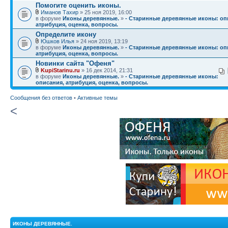
Помогите оценить иконы.
Иманов Тахир
» 25 ноя 2019, 16:00
в форуме
Иконы деревянные.
»
- Старинные деревянные иконы: оп
атрибуция, оценка, вопросы.
Определите икону
Юшков Илья
» 24 ноя 2019, 13:19
в форуме
Иконы деревянные.
»
- Старинные деревянные иконы: оп
атрибуция, оценка, вопросы.
Новинки сайта "Офеня"
KupiStarinu.ru
» 16 дек 2014, 21:31
в форуме
Иконы деревянные.
»
- Старинные деревянные иконы:
описания, атрибуция, оценка, вопросы.
Сообщения без ответов
•
Активные темы
<
ИКОНЫ ДЕРЕВЯННЫЕ.