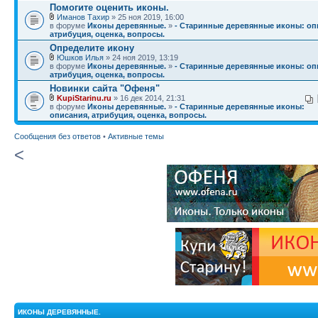
Помогите оценить иконы.
Иманов Тахир
» 25 ноя 2019, 16:00
в форуме
Иконы деревянные.
»
- Старинные деревянные иконы: оп
атрибуция, оценка, вопросы.
Определите икону
Юшков Илья
» 24 ноя 2019, 13:19
в форуме
Иконы деревянные.
»
- Старинные деревянные иконы: оп
атрибуция, оценка, вопросы.
Новинки сайта "Офеня"
KupiStarinu.ru
» 16 дек 2014, 21:31
в форуме
Иконы деревянные.
»
- Старинные деревянные иконы:
описания, атрибуция, оценка, вопросы.
Сообщения без ответов
•
Активные темы
<
ИКОНЫ ДЕРЕВЯННЫЕ.