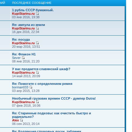
НИЙ
ПОСЛЕДНЕЕ СООБЩЕНИЕ
1 рубль СССР бумажный.
KupiStarinu.ru
03 янв 2016, 19:38
Re: ампула из земли
KupiStarinu.ru
16 дек 2016, 22:34
Re: посуда
KupiStarinu.ru
20 мар 2016, 13:51
Re: Флакон Н1
Sever
08 янв 2016, 21:20
У вас продается славянский шкаф?
KupiStarinu.ru
14 май 2013, 20:09
Re: Помогите с определением ремня
borman033
03 апр 2015, 13:28
Необычный грузовик времен СССР - думпер Dutra!
KupiStarinu.ru
07 фев 2018, 16:06
Re: Старинные подковы: как очистить быстро и
радикально?
Alex
06 сен 2013, 20:14
Re: Коллекция страховых досок, табличек.