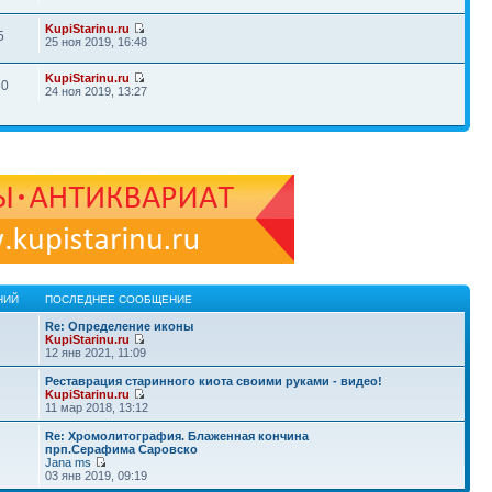
KupiStarinu.ru
5
25 ноя 2019, 16:48
KupiStarinu.ru
80
24 ноя 2019, 13:27
НИЙ
ПОСЛЕДНЕЕ СООБЩЕНИЕ
Re: Определение иконы
KupiStarinu.ru
12 янв 2021, 11:09
Реставрация старинного киота своими руками - видео!
KupiStarinu.ru
11 мар 2018, 13:12
Re: Хромолитография. Блаженная кончина
прп.Серафима Саровско
Jana ms
03 янв 2019, 09:19