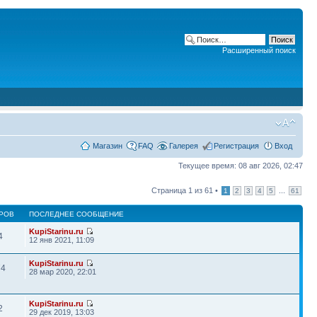
Расширенный поиск
Магазин
FAQ
Галерея
Регистрация
Вход
Текущее время: 08 авг 2026, 02:47
Страница
1
из
61
•
...
1
2
3
4
5
61
РОВ
ПОСЛЕДНЕЕ СООБЩЕНИЕ
KupiStarinu.ru
4
12 янв 2021, 11:09
KupiStarinu.ru
74
28 мар 2020, 22:01
KupiStarinu.ru
2
29 дек 2019, 13:03