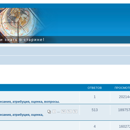
ОТВЕТОВ
ПРОСМОТ
1
20214
сания, атрибуция, оценка, вопросы.
513
18975
...
1
50
51
52
сания, атрибуция, оценка,
4
16027