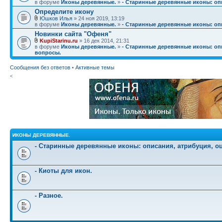
в форуме
Иконы деревянные.
»
- Старинные деревянные иконы: опи
Определите икону
Юшков Илья
» 24 ноя 2019, 13:19
в форуме
Иконы деревянные.
»
- Старинные деревянные иконы: опи
Новинки сайта "Офеня"
KupiStarinu.ru
» 16 дек 2014, 21:31
в форуме
Иконы деревянные.
»
- Старинные деревянные иконы: опи
вопросы.
Сообщения без ответов
•
Активные темы
<
ИКОНЫ ДЕРЕВЯННЫЕ.
- Старинные деревянные иконы: описания, атрибуция, о
- Киоты для икон.
- Разное.