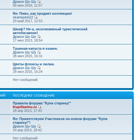
Дракон Шу-Шу
09 июн 2016, 11:57
Re: Пиво, как предмет коллекции!
skameykin22
20 май 2017, 12:53
Шкаф? Не-а, эксклюзивный туристический
автобагажник!
Дракон Шу-Шу
17 июл 2013, 18:54
Тушеная капуста в казане.
Дракон Шу-Шу
28 июл 2015, 16:31
Цветы флоксы и лилии.
Дракон Шу-Шу
28 июл 2015, 16:24
Нет сообщений
НИЙ
ПОСЛЕДНЕЕ СООБЩЕНИЕ
Правила форума "Купи старину!"
KupiStarinu.ru
18 апр 2013, 17:43
Re: Приветствуем Участников на новом форуме "Купи
старину!"!
Дракон Шу-Шу
24 апр 2013, 18:42
Нет сообщений