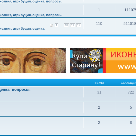
сания, атрибуция, оценка, вопросы.
1
11107
сания, атрибуция, оценка, вопросы.
110
51101
...
1
10
11
12
сания, атрибуция, оценка,
ТЕМЫ
СООБЩЕ
ценка, вопросы.
31
722
2
5
2
8