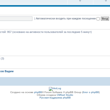
0
0
|
Автоматически входить при каждом посещении
гостей: 957 (основано на активности пользователей за последние 5 минут)
(3)
ков Вадим
Создано на основе
phpBB
® Forum Software © phpBB Group (
блог о phpBB
)
Сборка создана
CMSart Studio
Русская поддержка phpBB