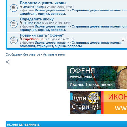
Помогите оценить иконы.
Иманов Тахир
» 25 ноя 2019, 16:00
в форуме
Иконы деревянные.
»
- Старинные деревянные иконы: оп
атрибуция, оценка, вопросы.
Определите икону
Юшков Илья
» 24 ноя 2019, 13:19
в форуме
Иконы деревянные.
»
- Старинные деревянные иконы: оп
атрибуция, оценка, вопросы.
Новинки сайта "Офеня"
KupiStarinu.ru
» 16 дек 2014, 21:31
в форуме
Иконы деревянные.
»
- Старинные деревянные иконы:
описания, атрибуция, оценка, вопросы.
Сообщения без ответов
•
Активные темы
<
ИКОНЫ ДЕРЕВЯННЫЕ.