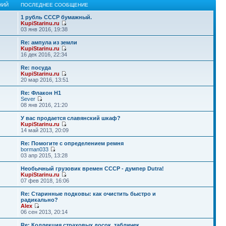
НИЙ
ПОСЛЕДНЕЕ СООБЩЕНИЕ
1 рубль СССР бумажный.
KupiStarinu.ru
03 янв 2016, 19:38
Re: ампула из земли
KupiStarinu.ru
16 дек 2016, 22:34
Re: посуда
KupiStarinu.ru
20 мар 2016, 13:51
Re: Флакон Н1
Sever
08 янв 2016, 21:20
У вас продается славянский шкаф?
KupiStarinu.ru
14 май 2013, 20:09
Re: Помогите с определением ремня
borman033
03 апр 2015, 13:28
Необычный грузовик времен СССР - думпер Dutra!
KupiStarinu.ru
07 фев 2018, 16:06
Re: Старинные подковы: как очистить быстро и
радикально?
Alex
06 сен 2013, 20:14
Re: Коллекция страховых досок, табличек.