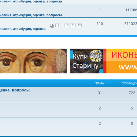
сания, атрибуция, оценка, вопросы.
1
11108
сания, атрибуция, оценка, вопросы.
110
51102
...
1
10
11
12
сания, атрибуция, оценка,
ТЕМЫ
СООБЩЕ
ценка, вопросы.
31
722
2
5
2
8