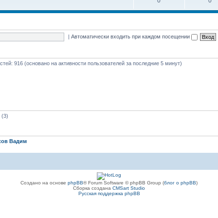
0
0
|
Автоматически входить при каждом посещении
гостей: 916 (основано на активности пользователей за последние 5 минут)
(3)
ков Вадим
Создано на основе
phpBB
® Forum Software © phpBB Group (
блог о phpBB
)
Сборка создана
CMSart Studio
Русская поддержка phpBB