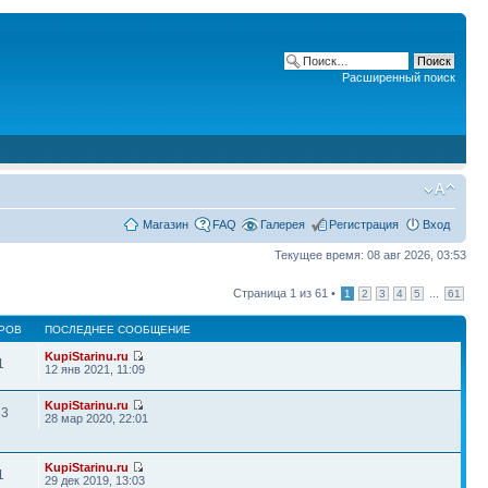
Расширенный поиск
Магазин
FAQ
Галерея
Регистрация
Вход
Текущее время: 08 авг 2026, 03:53
Страница
1
из
61
•
...
1
2
3
4
5
61
РОВ
ПОСЛЕДНЕЕ СООБЩЕНИЕ
KupiStarinu.ru
1
12 янв 2021, 11:09
KupiStarinu.ru
33
28 мар 2020, 22:01
KupiStarinu.ru
1
29 дек 2019, 13:03