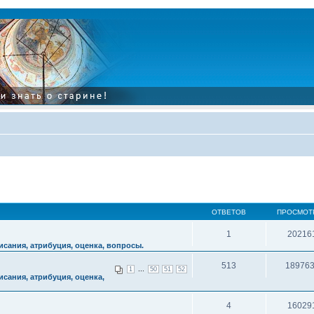
ОТВЕТОВ
ПРОСМОТ
1
20216
сания, атрибуция, оценка, вопросы.
513
18976
...
1
50
51
52
сания, атрибуция, оценка,
4
16029