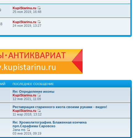
KupiStarinu.ru
9
25 ноя 2019, 16:48
KupiStarinu.ru
38
24 ноя 2019, 13:27
НИЙ
ПОСЛЕДНЕЕ СООБЩЕНИЕ
Re: Определение иконы
KupiStarinu.ru
12 янв 2021, 11:09
Реставрация старинного киота своими руками - видео!
KupiStarinu.ru
11 мар 2018, 13:12
Re: Хромолитография. Блаженная кончина
прп.Серафима Саровско
Jana ms
03 янв 2019, 09:19