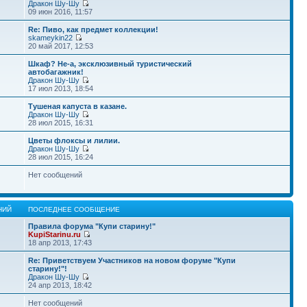
Дракон Шу-Шу
09 июн 2016, 11:57
Re: Пиво, как предмет коллекции!
skameykin22
20 май 2017, 12:53
Шкаф? Не-а, эксклюзивный туристический
автобагажник!
Дракон Шу-Шу
17 июл 2013, 18:54
Тушеная капуста в казане.
Дракон Шу-Шу
28 июл 2015, 16:31
Цветы флоксы и лилии.
Дракон Шу-Шу
28 июл 2015, 16:24
Нет сообщений
НИЙ
ПОСЛЕДНЕЕ СООБЩЕНИЕ
Правила форума "Купи старину!"
KupiStarinu.ru
18 апр 2013, 17:43
Re: Приветствуем Участников на новом форуме "Купи
старину!"!
Дракон Шу-Шу
24 апр 2013, 18:42
Нет сообщений