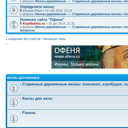
в форуме
Иконы деревянные.
»
- Старинные деревянные иконы: опи
Определите икону
Юшков Илья
» 24 ноя 2019, 13:19
в форуме
Иконы деревянные.
»
- Старинные деревянные иконы: опи
Новинки сайта "Офеня"
KupiStarinu.ru
» 16 дек 2014, 21:31
в форуме
Иконы деревянные.
»
- Старинные деревянные иконы: опи
вопросы.
Сообщения без ответов
•
Активные темы
<
ИКОНЫ ДЕРЕВЯННЫЕ.
- Старинные деревянные иконы: описания, атрибуция, о
- Киоты для икон.
- Разное.