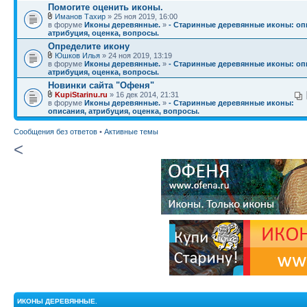
Помогите оценить иконы.
Иманов Тахир
» 25 ноя 2019, 16:00
в форуме
Иконы деревянные.
»
- Старинные деревянные иконы: оп
атрибуция, оценка, вопросы.
Определите икону
Юшков Илья
» 24 ноя 2019, 13:19
в форуме
Иконы деревянные.
»
- Старинные деревянные иконы: оп
атрибуция, оценка, вопросы.
Новинки сайта "Офеня"
KupiStarinu.ru
» 16 дек 2014, 21:31
в форуме
Иконы деревянные.
»
- Старинные деревянные иконы:
описания, атрибуция, оценка, вопросы.
Сообщения без ответов
•
Активные темы
<
ИКОНЫ ДЕРЕВЯННЫЕ.